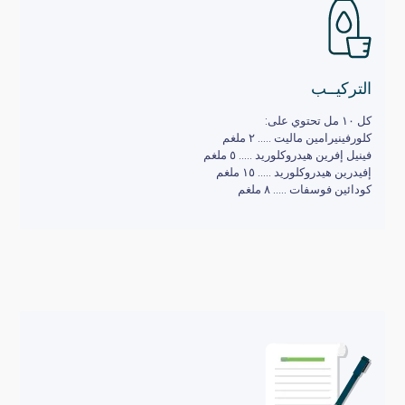
التركيــب
كل ١٠ مل تحتوي على:
كلورفينيرامين ماليت ….. ٢ ملغم
فينيل إفرين هيدروكلوريد ….. ٥ ملغم
إفيدرين هيدروكلوريد ….. ١٥ ملغم
كودائين فوسفات ….. ٨ ملغم