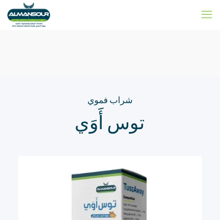
شراب فموي
توس أَوَي