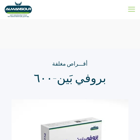
أقـــراص مغلفة
بروفي بَين-٦٠٠