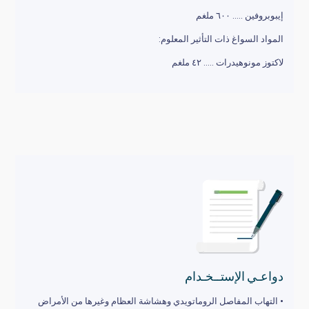
إيبوبروفين ….. ٦٠٠ ملغم
المواد السواغ ذات التأثير المعلوم:
لاكتوز مونوهيدرات ….. ٤۲ ملغم
دواعـي الإستــخـدام
• التهاب المفاصل الروماتويدي وهشاشة العظام وغيرها من الأمراض