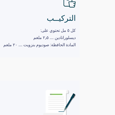
التركيــب
كل ٥ مل تحتوي على:
ديسلوراتادين ….. ٢٫٥ ملغم
المادة الحافظة: صوديوم بنزويت ….. ٢٠ ملغم