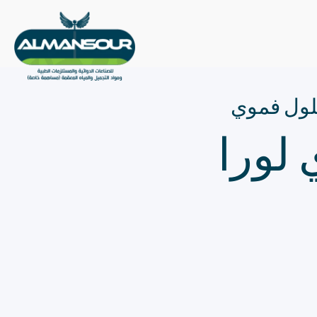
ول فموي
 لورا