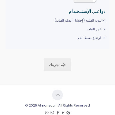
دواعـي الإستــخـدام
1-النوبة القلبية (إحتشاء عضلة القلب).
2-عجز القلب
3- ارتفاع ضغط الدم.
قيّم تجربتك
© 2026 Almansour | All Rights Reserved