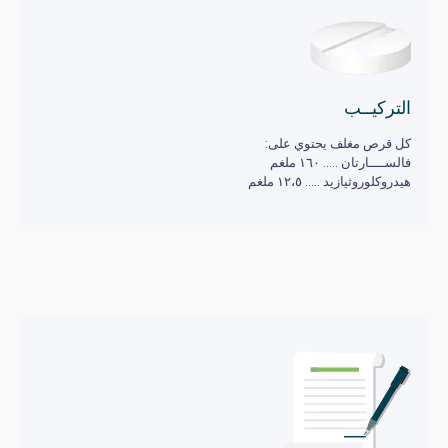
التركيــب
كل قرص مغلف يحتوي على:
فالســــارتان ….. ١٦٠ ملغم
هيدروكلوروثيازيد ….. ١٢،٥ ملغم