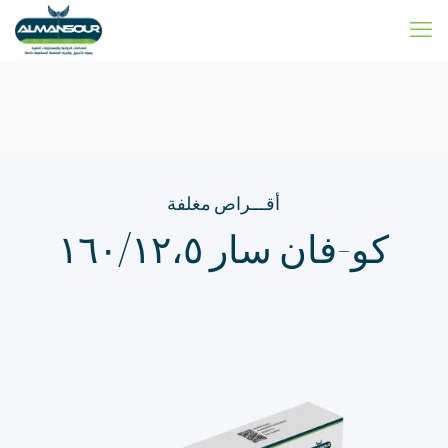
أقـــراص مغلفة
كو-فان سار ١٦٠/١٢،٥